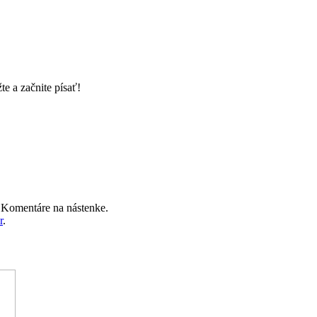
e a začnite písať!
u Komentáre na nástenke.
r
.