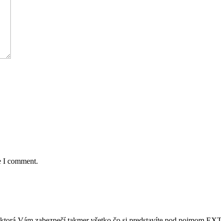
e I comment.
nosť ktorá Vám zabezpečí takmer všetko čo si predstavíte pod pojmom 