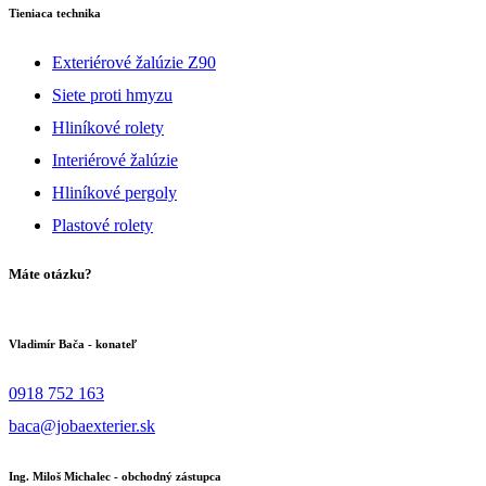
Tieniaca technika
Exteriérové žalúzie Z90
Siete proti hmyzu
Hliníkové rolety
Interiérové žalúzie
Hliníkové pergoly
Plastové rolety
Máte otázku?
Vladimír Bača - konateľ
0918 752 163
baca@jobaexterier.sk
Ing. Miloš Michalec - obchodný zástupca