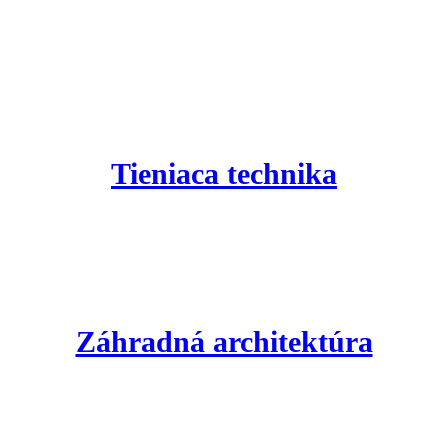
Nezáväzná cenová ponuka
 o úpravy záhrady alebo montáž tieniacej techniky na mieru vám radi
Tieniaca technika
/
Záhradná architektúra