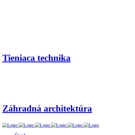
Nezáväzná cenová ponuka
V prípade vášho záujmu o úpravy záhrady alebo montáž tieniacej
techniky na mieru vám radi zašleme cenovú ponuku.
Tieniaca technika
/
Záhradná architektúra