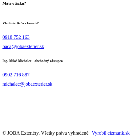
Máte otázku?
Vladimír Bača - konateľ
0918 752 163
baca@jobaexterier.sk
Ing. Miloš Michalec - obchodný zástupca
0902 716 887
michalec@jobaexterier.sk
Naše realizácie sú z lokalít
Bratislava | Nitra | Banská Bystrica | Žilina | Košice | Poprad
© JOBA Exteriéry, Všetky práva vyhradené |
Vyrobil cizmarik.sk