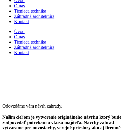
Úvod
O nás
Tieniaca technika
Záhradná architektúra
Kontakt
Úvod
O nás
Tieniaca technika
Záhradná architektúra
Kontakt
Záhradná architektúra
Návrhy záhrad
Odovzdáme vám
návrh záhrady.
Našim cieľom je vytvorenie originálneho návrhu ktorý bude
zodpovedať potrebám a vkusu majiteľa. Návrhy záhrad
vytvárame pre novostavby, verejné priestory ako aj firemné